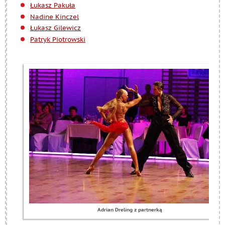
Łukasz Pakuła
Nadine Kinczel
Łukasz Gilewicz
Patryk Piotrowski
Adrian Dreling z partnerką