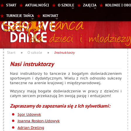
START
AKTUALNOŚCI
O SZKOLE
ZAJĘCIA
KOLONIE I OB
TURNIEJE TAŃCA
KONTAKT
Start
»
O szkole
»
Instruktorzy
Nasi instruktorzy
Nasi instruktorzy to tancerze z bogatym doświadczeniem
sportowym i dydaktycznym. Wielu z nich odnosiło sukcesy
taneczne na arenie krajowej i międzynarodowej.
Wszyscy mają bogate doświadczenie w pracy z dziećmi i
całym sercem przekazują Im swoją pasję i entuzjazm!
Zapraszamy do zapoznania się z Ich sylwetkami:
Igor Udowyk
Joanna Rosłon-Udowyk
Adrian Dreling