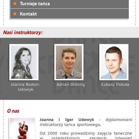
Turnieje tańca
Kontakt
Nasi instruktorzy:
Joanna Rosłon-
Adrian Dreling
Łukasz Pakuła
Udowyk
O nas
Joanna i Igor Udowyk
- dyplomowani
instruktorzy tańca sportowego.
Od 2000 roku prowadzimy zajęcia taneczne
w przedszkolach, szkołach (również