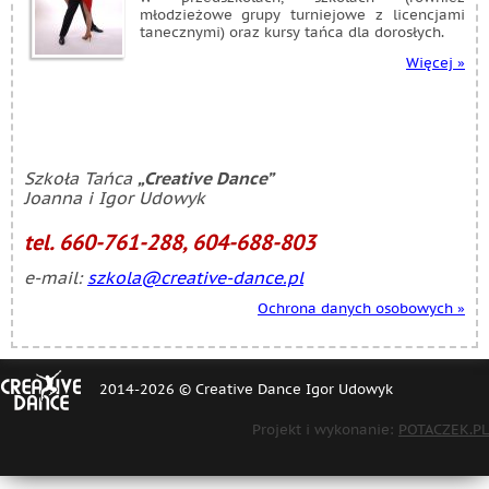
młodzieżowe grupy turniejowe z licencjami
tanecznymi) oraz kursy tańca dla dorosłych.
Więcej »
Szkoła Tańca
„Creative Dance”
Joanna i Igor Udowyk
tel. 660-761-288, 604-688-803
e-mail:
szkola@creative-dance.pl
Ochrona danych osobowych »
[FOOTER]
2014-2026 © Creative Dance Igor Udowyk
Projekt i wykonanie:
POTACZEK.PL