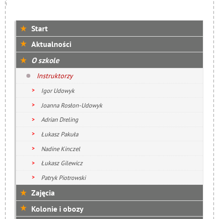
Start
Aktualności
O szkole
Instruktorzy
Igor Udowyk
Joanna Rosłon-Udowyk
Adrian Dreling
Łukasz Pakuła
Nadine Kinczel
Łukasz Gilewicz
Patryk Piotrowski
Zajęcia
Kolonie i obozy