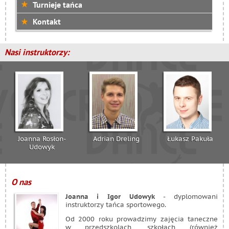
Turnieje tańca
Kontakt
Nasi instruktorzy:
Joanna Rosłon-
Adrian Dreling
Łukasz Pakuła
Udowyk
O nas
Joanna i Igor Udowyk
- dyplomowani
instruktorzy tańca sportowego.
Od 2000 roku prowadzimy zajęcia taneczne
w przedszkolach, szkołach (również