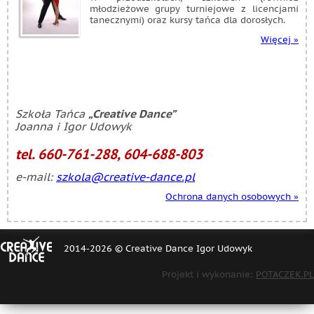
młodzieżowe grupy turniejowe z licencjami
tanecznymi) oraz kursy tańca dla dorosłych.
Więcej »
Szkoła Tańca
„Creative Dance”
Joanna i Igor Udowyk
tel. 660-761-288, 604-688-803
e-mail:
szkola@creative-dance.pl
Ochrona danych osobowych »
[FOOTER]
2014-2026 © Creative Dance Igor Udowyk
Projekt i wykonanie:
POTACZEK.PL