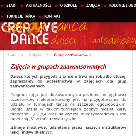
START
AKTUALNOŚCI
O SZKOLE
ZAJĘCIA
KOLONIE I OB
TURNIEJE TAŃCA
KONTAKT
Start
»
Zajęcia
»
Grupy zaawansowane
Zajęcia w grupach zaawansowanych
Dzieci, których przygoda z tańcem trwa już rok albo dłużej,
zapraszamy do uczestnictwa w zajęciach dla grup
zaawansowanych.
Program zajęć jest dostosowany do poziomu umiejętności
uczestników i ukierunkowany jest na przygotowanie do
udziału w turniejach tańca na szczeblu ogólnopolskim.
Biorąc udział w takich turniejach zdobyć można klasy
taneczne E,D,C,B,A oraz najwyższą międzynarodową klasę
taneczną „S” w tańcu towarzyskim.
Istnieje możliwość udzielania przez naszych instruktorów
lekcji indywidualnyc
h.