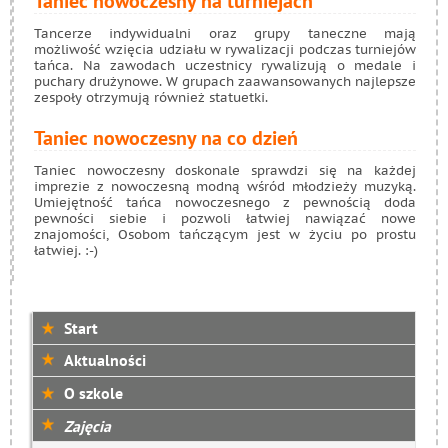
Taniec nowoczesny na turniejach
Tancerze indywidualni oraz grupy taneczne mają
możliwość wzięcia udziału w rywalizacji podczas turniejów
tańca. Na zawodach uczestnicy rywalizują o medale i
puchary drużynowe. W grupach zaawansowanych najlepsze
zespoły otrzymują również statuetki.
Taniec nowoczesny na co dzień
Taniec nowoczesny doskonale sprawdzi się na każdej
imprezie z nowoczesną modną wśród młodzieży muzyką.
Umiejętność tańca nowoczesnego z pewnością doda
pewności siebie i pozwoli łatwiej nawiązać nowe
znajomości, Osobom tańczącym jest w życiu po prostu
łatwiej. :-)
Start
Aktualności
O szkole
Zajęcia