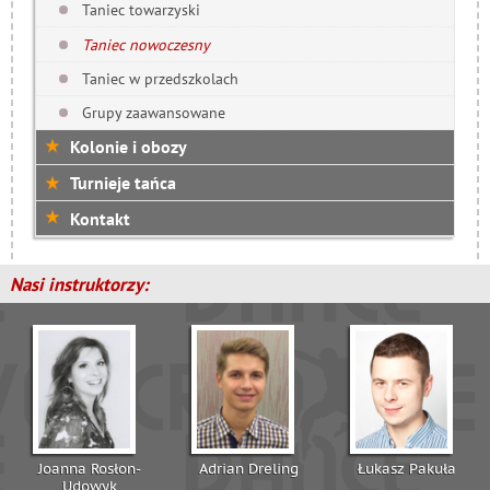
Taniec towarzyski
Taniec nowoczesny
Taniec w przedszkolach
Grupy zaawansowane
Kolonie i obozy
Turnieje tańca
Kontakt
Nasi instruktorzy:
Joanna Rosłon-
Adrian Dreling
Łukasz Pakuła
Udowyk