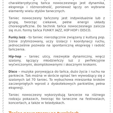
charakterystyczną tańca nowoczesnego jest dynamika,
ekspresja i różnorodność, ponieważ łączy on wybrane
elementy wielu stylów tanecznych.
Taniec nowoczesny tańczony jest indywidualnie lub z
grupą, tworząc ciekawe, pełne energii układy
choreograficzne. Do technik tańca nowoczesnego zalicza
się m.in. formy tańca FUNKY JAZZ, HIP HOP i DISCO.
Funky Jazz
- to taniec nierozłącznie związany z kulturą pop.
Silnie zrytmizowany, uczy izolacji i koordynacji ruchu,
jednocześnie pozwala na spontaniczną ekspresję i radość
tańczenia.
Hip-hop
– taniec ulicy, niezwykle dynamiczny, wręcz
szalony, łączący młodzieńczy luz z perfekcyjnie
wyćwiczonymi, skomplikowanymi i skocznymi krokami.
Disco
– muzyka porywająca do tańca, dużo życia i ruchu na
parkiecie. Tak można w skrócie opisać ten wywodzący się z
szalonych lat 70 taniec. To wybuchowa mieszanka kroków
zaczerpniętych wprost z dyskotekowych parkietów, pełna
ekspresji.
Taniec nowoczesny wykorzystują tancerze na różnego
rodzaju pokazach, tworząc tło taneczne na festiwalach,
koncertach, a także w teledyskach.